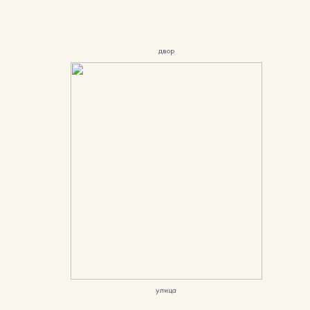
двор
Двигая ползунок, вы можете
управлять положением солнца
относительно квартиры
улица
Понятно