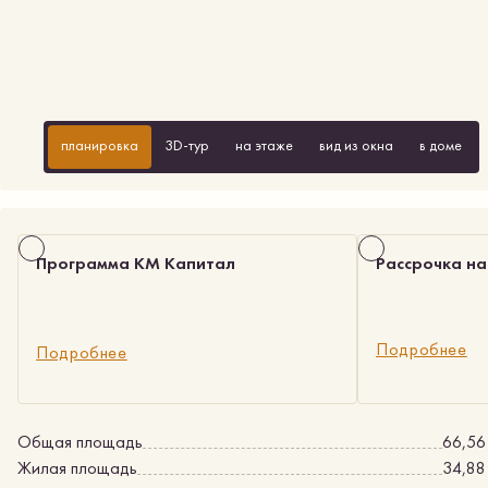
планировка
3D-тур
на этаже
вид из окна
в доме
Программа КМ Капитал
Рассрочка на
Подробнее
Подробнее
Общая площадь
66,56
Жилая площадь
34,88