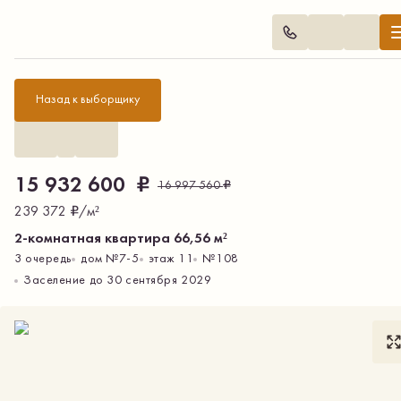
Назад
₽
15 932 600
₽
16 997 560
₽
239 372
/м²
2-комнатная квартира 66,56 м²
3 очередь
дом
№
7-5
этаж 11
№
108
Заселение до 30 сентября 2029