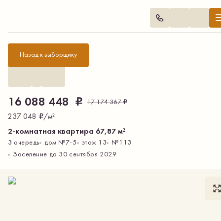
Назад
₽
16 088 448
₽
17 174 367
₽
237 048
/м²
2-комнатная квартира 67,87 м²
3 очередь
дом
№
7-5
этаж 13
№
113
Заселение до 30 сентября 2029