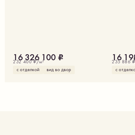
₽
16 326 100
16 19
₽
232 400
/м²
235 886
с отделкой
вид во двор
с отделк
вид на улицу
кухня-гостиная
вид на ул
гардеробная
гардероб
окна на две стороны
окна на 